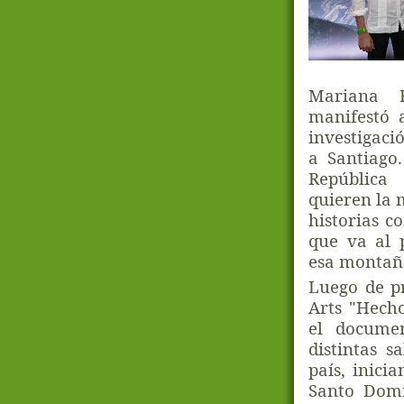
Mariana R
manifestó 
investigaci
a Santiago
República
quieren la 
historias c
que va al p
esa montaña
Luego de pr
Arts "Hech
el documen
distintas s
país, inici
Santo Domi