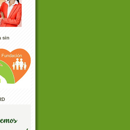
 sin
RD