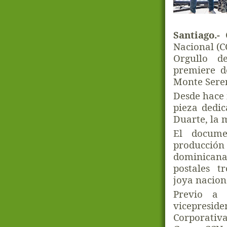
Santiago.-
C
Nacional (C
Orgullo d
premiere d
Monte Sere
Desde hace 
pieza dedi
Duarte, la 
El docume
producció
dominicana
postales t
joya nacion
Previo a 
vicepre
Corporativa