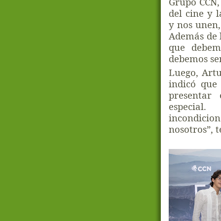
Grupo CCN, 
del cine y 
y nos unen,
Además de l
que debem
debemos sen
Luego, Artu
indicó que
presentar
especial
incondicion
nosotros”, t