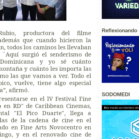
Reflexionando 
ubio, productora del filme
además que cuando hicieron la
ón, todos los caminos les llevaban
. ¨Aquí surgió el senderismo de
 Dominicana y yo sé cuánto
montaña y cuánto les importa las
omo las que vamos a ver. Todo el
ico, vuelve, tiene algo especial
”, afirmó.
SODOMEDI
esentarse en el lV Festival Fine
o en RD" de Caribbean Cinemas,
tal "El Pico Duarte", llega a
alas de la cadena de cine en el
ando en Fine Arts Novocentro en
ngo, y en el renovado cine de