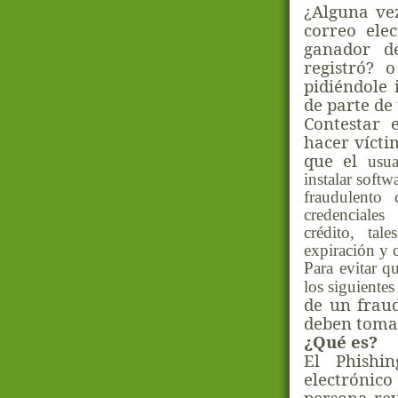
¿Alguna ve
correo elec
ganador d
registró? 
pidiéndole 
de parte de
Contestar 
hacer vícti
que el
usua
instalar softw
fraudulento
credenciales
crédito, ta
expiración y c
Para evitar q
los siguiente
de un fraud
deben toma
¿Qué es?
El Phishi
electrónico
persona rev