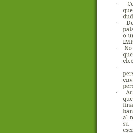
C
·
que
dud
Du
·
pal
o u
IM
No 
·
qu
ele
·
per
en
per
Ac
·
que
fin
ban
al 
su 
esc