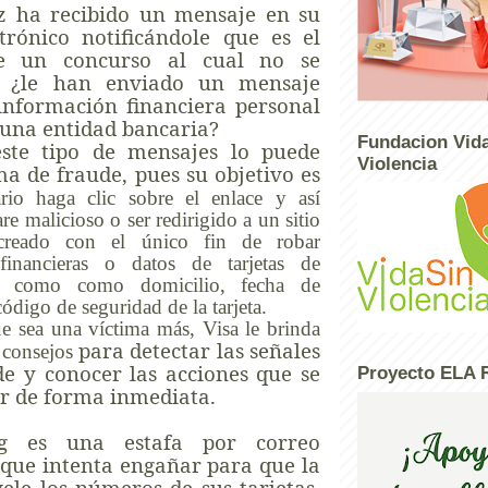
z ha recibido un mensaje en su
trónico notificándole que es el
e un concurso al cual no se
o ¿le han enviado un mensaje
información financiera personal
 una entidad bancaria?
Fundacion Vida
este tipo de mensajes lo puede
Violencia
ma de fraude, pues su objetivo es
rio haga clic sobre el enlace y así
are malicioso o ser redirigido a un sitio
 creado con el único fin de robar
 financieras o datos de tarjetas de
les como como domicilio, fecha de
ódigo de seguridad de la tarjeta.
ue sea una víctima más, Visa le brinda
para detectar las señales
s consejos
e y conocer las acciones que se
Proyecto ELA 
r de forma inmediata.
ng es una estafa por correo
 que intenta engañar para que la
ele los números de sus tarjetas,