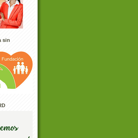
 sin
RD