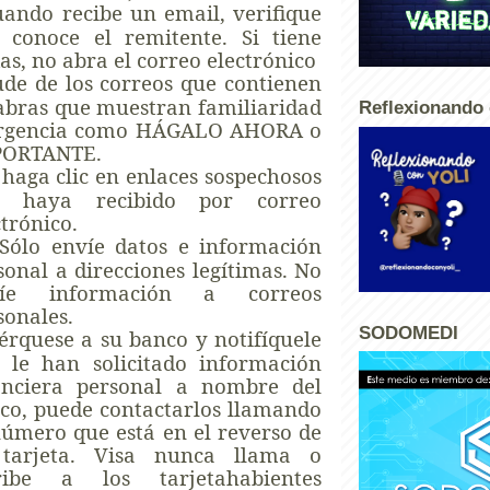
uando recibe un email, verifique
 conoce el remitente. Si tiene
as, no abra el correo electrónico
de de los correos que contienen
abras que muestran familiaridad
Reflexionando 
rgencia como HÁGALO AHORA o
PORTANTE.
haga clic en enlaces sospechosos
e haya recibido por correo
ctrónico.
Sólo envíe datos e información
sonal a direcciones legítimas. No
víe información a correos
sonales.
SODOMEDI
érquese a su banco y notifíquele
 le han solicitado información
anciera personal a nombre del
co, puede contactarlos llamando
número que está en el reverso de
tarjeta. Visa nunca llama o
ribe a los tarjetahabientes