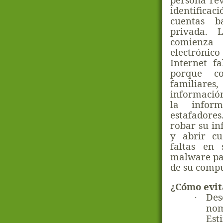
identifica
cuentas b
privada. 
comienza
electrónic
Internet fa
porque co
familiares
información
la inform
estafadore
robar su in
y abrir cu
faltas en 
malware par
de su comp
¿Cómo evit
Des
·
no
Est